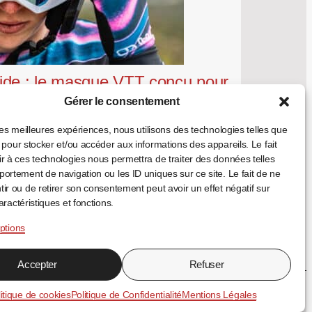
ide : le masque VTT conçu pour
r aux casques Terraform
Gérer le consentement
 les meilleures expériences, nous utilisons des technologies telles que
 pour stocker et/ou accéder aux informations des appareils. Le fait
r à ces technologies nous permettra de traiter des données telles
ortement de navigation ou les ID uniques sur ce site. Le fait de ne
ir ou de retirer son consentement peut avoir un effet négatif sur
aractéristiques et fonctions.
ptions
pticien Partenaire
Accepter
Refuser
FR
EN
ES
↑
itique de cookies
Politique de Confidentialité
Mentions Légales