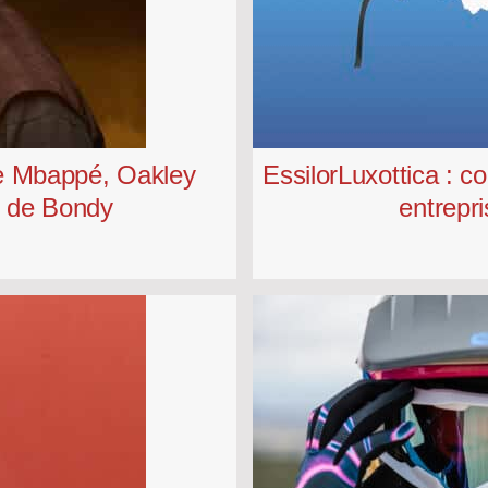
de Mbappé, Oakley
EssilorLuxottica : c
s de Bondy
entrepr