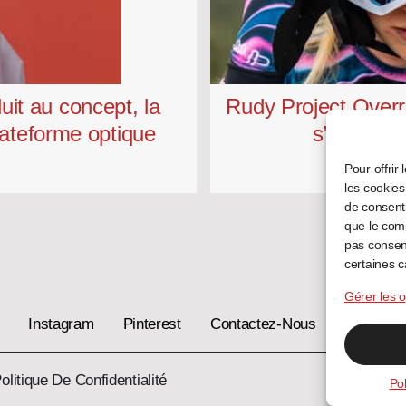
uit au concept, la
Rudy Project Overr
ateforme optique
s’intégre
Pour offrir
les cookies
de consenti
que le comp
pas consent
certaines c
Gérer les o
Instagram
Pinterest
Contactez-Nous
Devenir O
olitique De Confidentialité
Pol