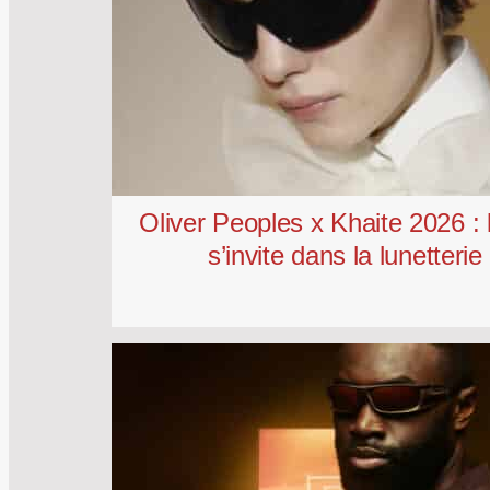
Oliver Peoples x Khaite 2026 : 
s’invite dans la lunetterie