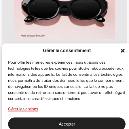
Meta Glasses : EssilorLuxottica et
Gérer le consentement
Meta lancent une marque de
lunettes IA à part entière
Pour offrir les meilleures expériences, nous utilisons des
technologies telles que les cookies pour stocker et/ou accéder aux
Le 23 juin 2026, Meta et EssilorLuxottica ont
informations des appareils. Le fait de consentir à ces technologies
dévoilé Meta Glasses, une nouvelle ligne de
nous permettra de traiter des données telles que le comportement
lunettes intelligentes. Après les Ray-Ban Meta et
de navigation ou les ID uniques sur ce site. Le fait de ne pas
les Oakley Meta, c’est la première fois que le
consentir ou de retirer son consentement peut avoir un effet négatif
wearable porte directement le nom de Meta —
sur certaines caractéristiques et fonctions.
signe que la lunette connectée s’affirme comme
une catégorie optique autonome, et non plus
Gérer les options
comme un […]
... +
Accepter