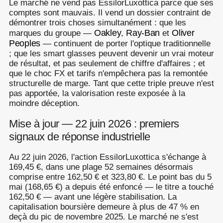
Le marché ne vend pas EssilorLuxottica parce que ses
comptes sont mauvais. Il vend un dossier contraint de
démontrer trois choses simultanément : que les
Oakley
Ray-Ban
Oliver
marques du groupe —
,
et
Peoples
— continuent de porter l'optique traditionnelle
; que les smart glasses peuvent devenir un vrai moteur
de résultat, et pas seulement de chiffre d'affaires ; et
que le choc FX et tarifs n'empêchera pas la remontée
structurelle de marge. Tant que cette triple preuve n'est
pas apportée, la valorisation reste exposée à la
moindre déception.
Mise à jour — 22 juin 2026 : premiers
signaux de réponse industrielle
Au 22 juin 2026, l'action EssilorLuxottica s'échange à
169,45 €, dans une plage 52 semaines désormais
comprise entre 162,50 € et 323,80 €. Le point bas du 5
mai (168,65 €) a depuis été enfoncé — le titre a touché
162,50 € — avant une légère stabilisation. La
capitalisation boursière demeure à plus de 47 % en
deçà du pic de novembre 2025. Le marché ne s'est