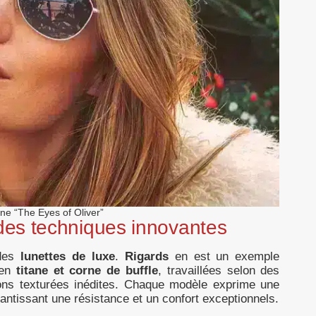
e “The Eyes of Oliver”
es techniques innovantes
 des
lunettes de luxe
.
Rigards
en est un exemple
 en
titane et corne de buffle
, travaillées selon des
ions texturées inédites. Chaque modèle exprime une
arantissant une résistance et un confort exceptionnels.