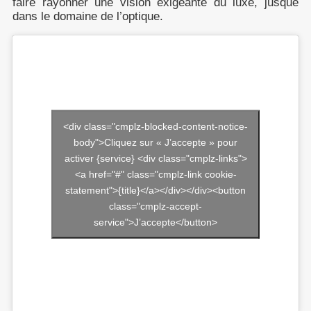
faire rayonner une vision exigeante du luxe, jusque
dans le domaine de l’optique.
<div class="cmplz-blocked-content-notice-
body">Cliquez sur « J’accepte » pour
activer {service} <div class="cmplz-links">
<a href="#" class="cmplz-link cookie-
statement">{title}</a></div></div><button
class="cmplz-accept-
service">J’accepte</button>