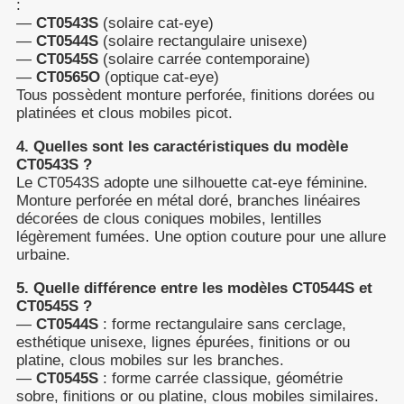
:
—
CT0543S
(solaire cat-eye)
—
CT0544S
(solaire rectangulaire unisexe)
—
CT0545S
(solaire carrée contemporaine)
—
CT0565O
(optique cat-eye)
Tous possèdent monture perforée, finitions dorées ou
platinées et clous mobiles picot.
4. Quelles sont les caractéristiques du modèle
CT0543S ?
Le CT0543S adopte une silhouette cat-eye féminine.
Monture perforée en métal doré, branches linéaires
décorées de clous coniques mobiles, lentilles
légèrement fumées. Une option couture pour une allure
urbaine.
5. Quelle différence entre les modèles CT0544S et
CT0545S ?
—
CT0544S
: forme rectangulaire sans cerclage,
esthétique unisexe, lignes épurées, finitions or ou
platine, clous mobiles sur les branches.
—
CT0545S
: forme carrée classique, géométrie
sobre, finitions or ou platine, clous mobiles similaires.