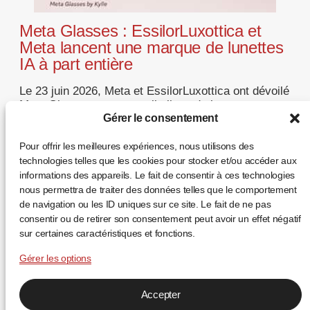
Meta Glasses : EssilorLuxottica et
Meta lancent une marque de lunettes
IA à part entière
Le 23 juin 2026, Meta et EssilorLuxottica ont dévoilé
Meta Glasses, une nouvelle ligne de lunettes
intelligentes. Après les Ray-Ban Meta et les Oakley
Gérer le consentement
Meta, c’est la première fois que le wearable porte
directement le nom de Meta — signe que la lunette
Pour offrir les meilleures expériences, nous utilisons des
connectée s’affirme comme une catégorie optique
technologies telles que les cookies pour stocker et/ou accéder aux
autonome, et non plus comme un […]
informations des appareils. Le fait de consentir à ces technologies
nous permettra de traiter des données telles que le comportement
... +
de navigation ou les ID uniques sur ce site. Le fait de ne pas
consentir ou de retirer son consentement peut avoir un effet négatif
sur certaines caractéristiques et fonctions.
Gérer les options
Accepter