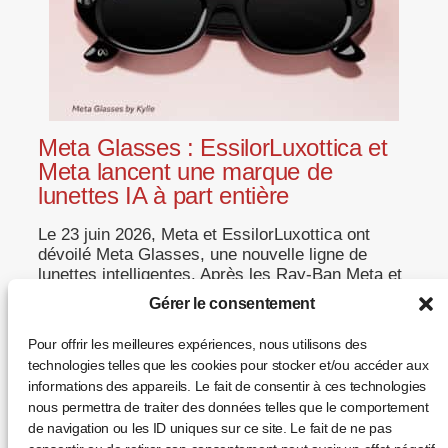
Meta Glasses : EssilorLuxottica et
Meta lancent une marque de
lunettes IA à part entière
Le 23 juin 2026, Meta et EssilorLuxottica ont
dévoilé Meta Glasses, une nouvelle ligne de
lunettes intelligentes. Après les Ray-Ban Meta et
les Oakley Meta, c’est la première fois que le
Gérer le consentement
wearable porte directement le nom de Meta —
signe que la lunette connectée s’affirme comme
Pour offrir les meilleures expériences, nous utilisons des
une catégorie optique autonome, et non plus
technologies telles que les cookies pour stocker et/ou accéder aux
comme un […]
informations des appareils. Le fait de consentir à ces technologies
nous permettra de traiter des données telles que le comportement
... +
de navigation ou les ID uniques sur ce site. Le fait de ne pas