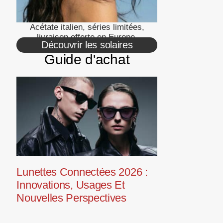
Acétate italien, séries limitées,
livraison offerte en Europe.
Découvrir les solaires
Guide d'achat
Lunettes Connectées 2026 :
Innovations, Usages Et
Nouvelles Perspectives