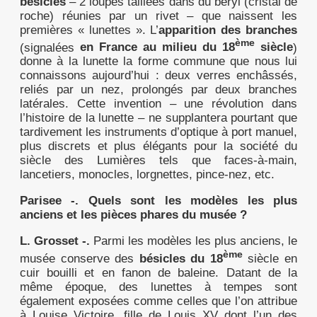
bésicles
– 2 loupes taillées dans du béryl (cristal de
roche) réunies par un rivet – que naissent les
premières « lunettes ». L’
apparition des branches
ème
(signalées
en France au milieu du 18
siècle
)
donne à la lunette la forme commune que nous lui
connaissons aujourd’hui : deux verres enchâssés,
reliés par un nez, prolongés par deux branches
latérales. Cette invention – une révolution dans
l’histoire de la lunette – ne supplantera pourtant que
tardivement les instruments d’optique à port manuel,
plus discrets et plus élégants pour la société du
siècle des Lumières tels que faces-à-main,
lancetiers, monocles, lorgnettes, pince-nez, etc.
Parisee -.
Quels sont les modèles les plus
anciens et les pièces phares du musée ?
L. Grosset -.
Parmi les modèles les plus anciens, le
ème
musée conserve des
bésicles du 18
siècle en
cuir bouilli et en fanon de baleine. Datant de la
même époque, des lunettes à tempes sont
également exposées comme celles que l’on attribue
à Louise Victoire, fille de Louis XV dont l’un des