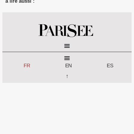
à lire aussi :
FR
EN
ES
↑