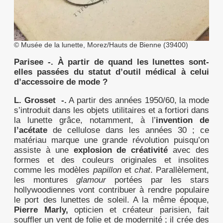
© Musée de la lunette, Morez/Hauts de Bienne (39400)
Parisee -.
À partir de quand les lunettes sont-
elles passées du statut d’outil médical à celui
d’accessoire de mode ?
L. Grosset -.
A partir des années 1950/60, la mode
s’introduit dans les objets utilitaires et a fortiori dans
la lunette grâce, notamment, à l’
invention de
l’acétate
de cellulose dans les années 30 ; ce
matériau
marque une grande révolution puisqu’on
assiste à une
explosion de créativité
avec des
formes et des couleurs originales et insolites
comme les modèles
papillon
et
chat
.
Parallèlement
,
les montures
glamour
portées par les stars
hollywoodiennes vont contribuer à rendre populaire
le port des lunettes de soleil.
A la même époque,
Pierre Marly,
opticien et créateur parisien
,
fait
souffler un vent de folie et de modernité
; i
l crée des