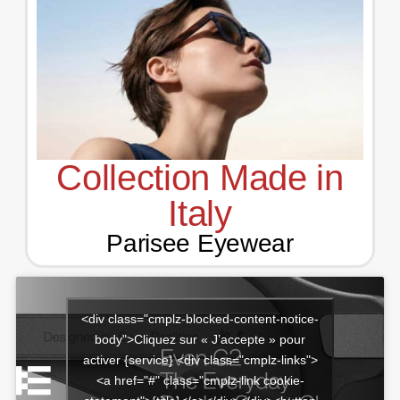
Collection Made in
Italy
Parisee Eyewear
<div class="cmplz-blocked-content-notice-
body">Cliquez sur « J’accepte » pour
activer {service} <div class="cmplz-links">
<a href="#" class="cmplz-link cookie-