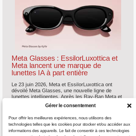
Meta Glasses : EssilorLuxottica et
Meta lancent une marque de
lunettes IA à part entière
Le 23 juin 2026, Meta et EssilorLuxottica ont
dévoilé Meta Glasses, une nouvelle ligne de
lunettes intelligentes. Après les Ray-Ban Meta et
les Oakley Meta, c’est la première fois que le
Gérer le consentement
wearable porte directement le nom de Meta —
signe que la lunette connectée s’affirme comme
Pour offrir les meilleures expériences, nous utilisons des
une catégorie optique autonome, et non plus
technologies telles que les cookies pour stocker et/ou accéder aux
comme un […]
informations des appareils. Le fait de consentir à ces technologies