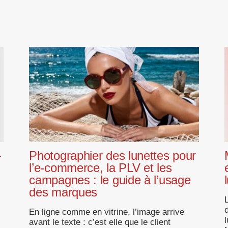
-
Photographier des lunettes pour
l’e-commerce, la PLV et les
campagnes : le guide à l’usage
des marques
En ligne comme en vitrine, l’image arrive
avant le texte : c’est elle que le client