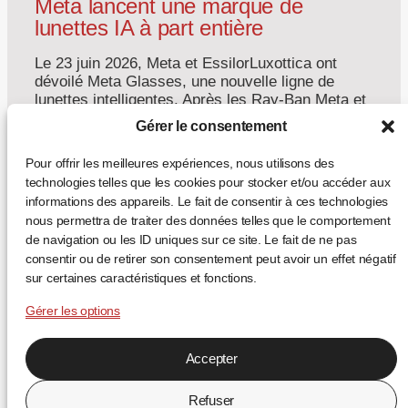
Meta lancent une marque de
lunettes IA à part entière
Le 23 juin 2026, Meta et EssilorLuxottica ont
dévoilé Meta Glasses, une nouvelle ligne de
lunettes intelligentes. Après les Ray-Ban Meta et
les Oakley Meta, c’est la première fois que le
Gérer le consentement
wearable porte directement le nom de Meta —
signe que la lunette connectée s’affirme comme
Pour offrir les meilleures expériences, nous utilisons des
une catégorie optique autonome, et non plus
technologies telles que les cookies pour stocker et/ou accéder aux
comme un […]
informations des appareils. Le fait de consentir à ces technologies
nous permettra de traiter des données telles que le comportement
... +
de navigation ou les ID uniques sur ce site. Le fait de ne pas
consentir ou de retirer son consentement peut avoir un effet négatif
sur certaines caractéristiques et fonctions.
Gérer les options
Accepter
Refuser
FR
EN
ES