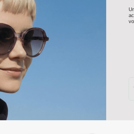
Un
ac
vo