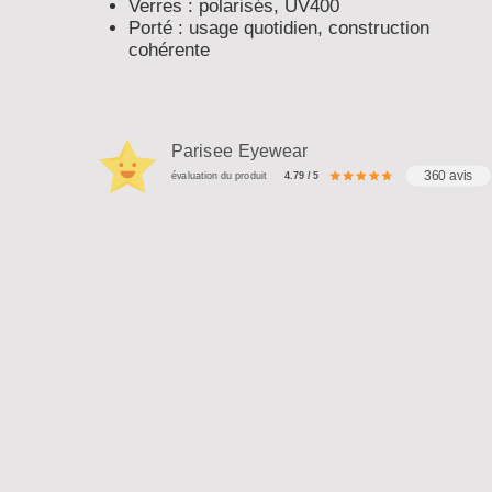
Verres : polarisés, UV400
Porté : usage quotidien, construction
cohérente
Parisee Eyewear
360 avis
évaluation du produit
4.79 / 5