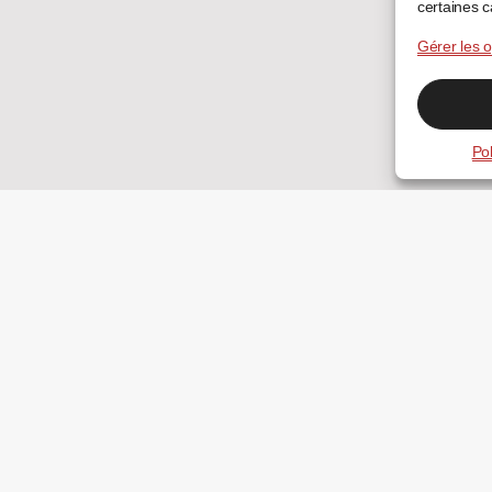
certaines c
Gérer les o
Pol
Essentiel N2