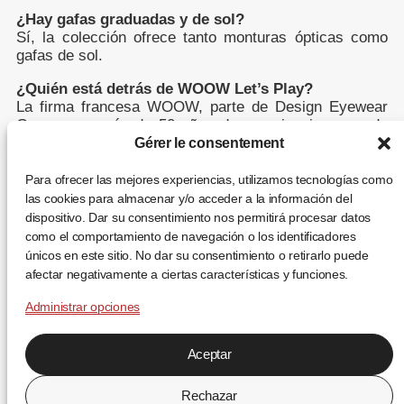
¿Hay gafas graduadas y de sol?
Sí, la colección ofrece tanto monturas ópticas como
gafas de sol.
¿Quién está detrás de WOOW Let’s Play?
La firma francesa WOOW, parte de Design Eyewear
Group, con más de 50 años de experiencia en moda
óptica.
Gérer le consentement
¿Dónde se pueden comprar?
Para ofrecer las mejores experiencias, utilizamos tecnologías como
En ópticas asociadas y distribuidores autorizados de
las cookies para almacenar y/o acceder a la información del
Design Eyewear Group en todo el mundo.
dispositivo. Dar su consentimiento nos permitirá procesar datos
como el comportamiento de navegación o los identificadores
únicos en este sitio. No dar su consentimiento o retirarlo puede
afectar negativamente a ciertas características y funciones.
Administrar opciones
Aceptar
FR
EN
ES
Rechazar