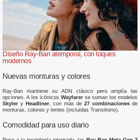
Diseño Ray-Ban atemporal, con toques
modernos
Nuevas monturas y colores
Ray-Ban mantiene su ADN clásico pero amplía las
opciones. A los icónicos
Wayfarer
se suman los modelos
Skyler
y
Headliner
, con más de
27 combinaciones
de
monturas, colores y lentes (incluidas Transitions).
Comodidad para uso diario
Pese a la tecnología integrada, las
Ray-Ban Meta Gen 2