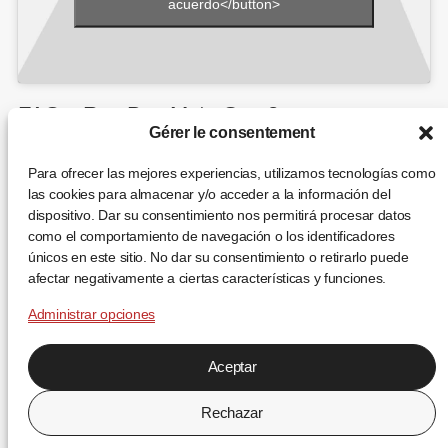
acuerdo</button>
FAQ – Ray-Ban Meta Gen 2
Gérer le consentement
¿Cuál es la autonomía de las Ray-Ban Meta Gen 2?
Para ofrecer las mejores experiencias, utilizamos tecnologías como
Ofrecen hasta
8 horas de uso continuo
. Con el
estuche de carga se añaden
48 horas más
, y la carga
las cookies para almacenar y/o acceder a la información del
rápida alcanza el 50 % en solo 20 minutos.
dispositivo. Dar su consentimiento nos permitirá procesar datos
como el comportamiento de navegación o los identificadores
¿Qué calidad de foto y vídeo tienen?
únicos en este sitio. No dar su consentimiento o retirarlo puede
Incluyen una
cámara de 12 MP
y graban en
3K Ultra
afectar negativamente a ciertas características y funciones.
HD con HDR
. Próximas actualizaciones añadirán
modos de
cámara lenta
e
hiperlapso
.
Administrar opciones
¿Qué funciones inteligentes incluyen?
Aceptar
Permiten hacer
llamadas, escuchar música, usar
Meta AI, traducción en vivo, Conversation Focus
y
compartir fotos y vídeos al instante en redes sociales.
Rechazar
¿Cuál es el precio y dónde comprarlas?