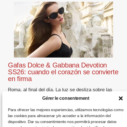
Gafas Dolce & Gabbana Devotion
SS26: cuando el corazón se convierte
en firma
Roma, al final del día. La luz se desliza sobre las
fachadas, se posa en el acetato y se detiene en un
Gérer le consentement
detalle dorado: un corazón. Con las gafas Dolce &
Gabbana Devotion SS26, la casa italiana construye
Para ofrecer las mejores experiencias, utilizamos tecnologías como
una colección donde la mirada se convierte en
las cookies para almacenar y/o acceder a la información del
lenguaje y la emoción adopta la forma de un […]
dispositivo. Dar su consentimiento nos permitirá procesar datos