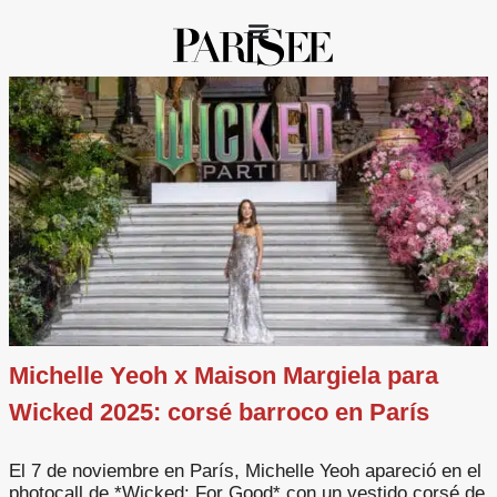
Michelle Yeoh x Maison Margiela para
Wicked 2025: corsé barroco en París
El 7 de noviembre en París, Michelle Yeoh apareció en el
photocall de *Wicked: For Good* con un vestido corsé de