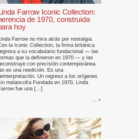
Linda Farrow Iconic Collection:
herencia de 1970, construida
para hoy
Linda Farrow no mira atrás por nostalgia.
on la Iconic Collection, la firma británica
regresa a su vocabulario fundacional — las
formas que la definieron en 1970 — y las
reconstruye con precisión contemporánea.
No es una reedición. Es una
reinterpretación. Un regreso a los orígenes
sin melancolía Fundada en 1970, Linda
Farrow fue una […]
... +