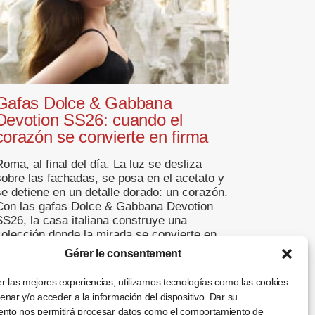
Gafas Dolce & Gabbana
Devotion SS26: cuando el
corazón se convierte en firma
oma, al final del día. La luz se desliza
sobre las fachadas, se posa en el acetato y
se detiene en un detalle dorado: un corazón.
Con las gafas Dolce & Gabbana Devotion
SS26, la casa italiana construye una
colección donde la mirada se convierte en
lenguaje y la emoción adopta la forma de un
Gérer le consentement
[…]
r las mejores experiencias, utilizamos tecnologías como las cookies
... +
nar y/o acceder a la información del dispositivo. Dar su
ento nos permitirá procesar datos como el comportamiento de