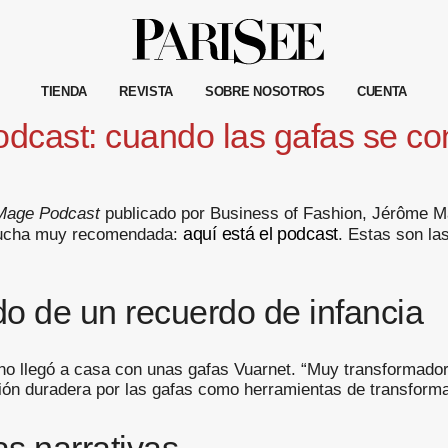
TIENDA
REVISTA
SOBRE NOSOTROS
CUENTA
cast: cuando las gafas se con
Mage Podcast
publicado por Business of Fashion, Jérôme Ma
aquí está el podcast
scucha muy recomendada:
. Estas son la
do de un recuerdo de infancia
o llegó a casa con unas gafas Vuarnet. “Muy transformado
ón duradera por las gafas como herramientas de transforma
s narrativas