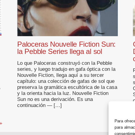
Paloceras Nouvelle Fiction Sun:
la Pebble Series llega al sol
Lo que Paloceras construyó con la Pebble
series, y luego tradujo en gafa óptica con la
R
Nouvelle Fiction, llega aquí a su tercer
capítulo: una colección de gafas de sol que
preserva la gramática escultórica de la casa
e
y la orienta hacia la luz. Nouvelle Fiction
Sun no es una derivación. Es una
continuación — […]
... +
Para ofrece
 +
para almace
consentimi