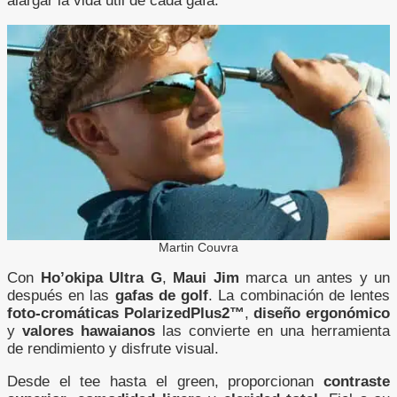
alargar la vida útil de cada gafa.
Martin Couvra
Con
Ho’okipa Ultra G
,
Maui Jim
marca un antes y un
después en las
gafas de golf
. La combinación de lentes
foto-cromáticas PolarizedPlus2™
,
diseño ergonómico
y
valores hawaianos
las convierte en una herramienta
de rendimiento y disfrute visual.
Desde el tee hasta el green, proporcionan
contraste