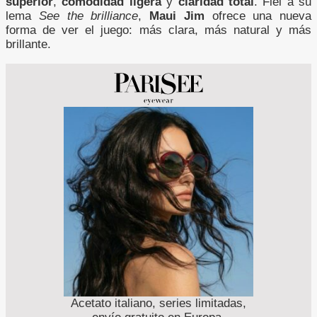
superior
,
comodidad ligera
y
claridad total
. Fiel a su
lema
See the brilliance
,
Maui Jim
ofrece una nueva
forma de ver el juego: más clara, más natural y más
brillante.
Acetato italiano, series limitadas,