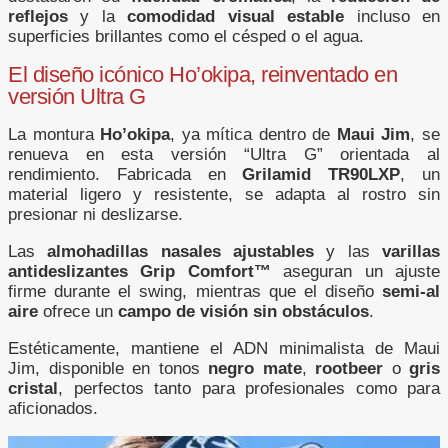
reflejos
y la
comodidad visual estable
incluso en
superficies brillantes como el césped o el agua.
El diseño icónico Ho’okipa, reinventado en
versión Ultra G
La montura
Ho’okipa
, ya mítica dentro de
Maui Jim
, se
renueva en esta versión “Ultra G” orientada al
rendimiento. Fabricada en
Grilamid TR90LXP
, un
material ligero y resistente, se adapta al rostro sin
presionar ni deslizarse.
Las
almohadillas nasales ajustables
y las
varillas
antideslizantes Grip Comfort™
aseguran un ajuste
firme durante el swing, mientras que el diseño
semi-al
aire
ofrece un
campo de visión sin obstáculos
.
Estéticamente, mantiene el ADN minimalista de Maui
Jim, disponible en tonos
negro mate
,
rootbeer
o
gris
cristal
, perfectos tanto para profesionales como para
aficionados.