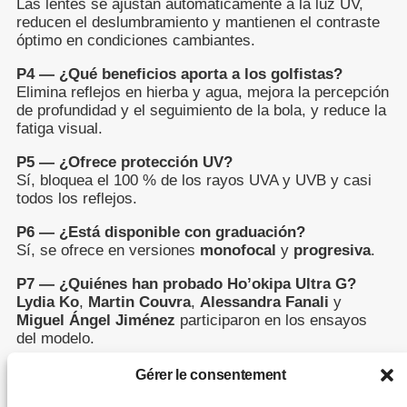
Las lentes se ajustan automáticamente a la luz UV,
reducen el deslumbramiento y mantienen el contraste
óptimo en condiciones cambiantes.
P4 — ¿Qué beneficios aporta a los golfistas?
Elimina reflejos en hierba y agua, mejora la percepción
de profundidad y el seguimiento de la bola, y reduce la
fatiga visual.
P5 — ¿Ofrece protección UV?
Sí, bloquea el 100 % de los rayos UVA y UVB y casi
todos los reflejos.
P6 — ¿Está disponible con graduación?
Sí, se ofrece en versiones
monofocal
y
progresiva
.
P7 — ¿Quiénes han probado Ho’okipa Ultra G?
Lydia Ko
,
Martin Couvra
,
Alessandra Fanali
y
Miguel Ángel Jiménez
participaron en los ensayos
del modelo.
P8 — ¿Qué hace única a Maui Jim?
Gérer le consentement
Fundada en Maui, la marca destaca por su tecnología