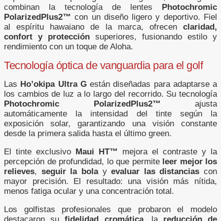
combinan la tecnología de lentes
Photochromic
PolarizedPlus2™
con un diseño ligero y deportivo. Fiel
al espíritu hawaiano de la marca, ofrecen
claridad,
confort y protección
superiores, fusionando estilo y
rendimiento con un toque de Aloha.
Tecnología óptica de vanguardia para el golf
Las
Ho’okipa Ultra G
están diseñadas para adaptarse a
los cambios de luz a lo largo del recorrido. Su tecnología
Photochromic PolarizedPlus2™
ajusta
automáticamente la intensidad del tinte según la
exposición solar, garantizando una visión constante
desde la primera salida hasta el último green.
El tinte exclusivo
Maui HT™
mejora el contraste y la
percepción de profundidad, lo que permite
leer mejor los
relieves
,
seguir la bola
y
evaluar las distancias
con
mayor precisión. El resultado: una visión más nítida,
menos fatiga ocular y una concentración total.
Los golfistas profesionales que probaron el modelo
destacaron su
fidelidad cromática
, la
reducción de