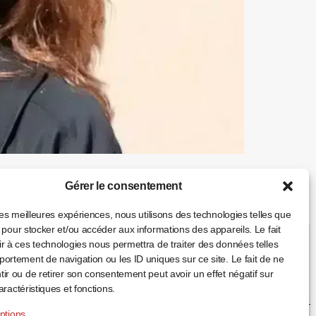
. La solaire cat-eye, entre glamour rétro et
Gérer le consentement
, volumes galbés, et le fameux ruban
 les meilleures expériences, nous utilisons des technologies telles que
 pour stocker et/ou accéder aux informations des appareils. Le fait
r à ces technologies nous permettra de traiter des données telles
ortement de navigation ou les ID uniques sur ce site. Le fait de ne
ir ou de retirer son consentement peut avoir un effet négatif sur
pticien Partenaire
aractéristiques et fonctions.
ptions