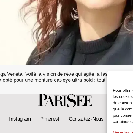
a Veneta. Voilà la vision de rêve qui agite la fashion sphère
 opté pour une monture cat-eye ultra bold : tout en acétate
Pour offrir
les cookies
de consenti
que le comp
pas consent
Instagram
Pinterest
Contactez-Nous
Devenir O
certaines c
Gérer les o