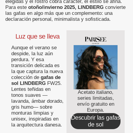
elegidas y el rostro cobra carácter, el estilo se afina.
Para este
otoño/invierno 2025, LINDBERG
convierte
las gafas en algo más que un complemento: una
declaración personal, minimalista y sofisticada.
Luz que se lleva
Aunque el verano se
despide, la luz aún
perdura. Y esa
transición delicada es
la que captura la nueva
colección de
gafas de
sol LINDBERG
FW25.
Lentes teñidas en
Acetato italiano,
tonos suaves —
series limitadas,
lavanda, ámbar dorado,
envío gratuito en
gris humo— sobre
Europa.
monturas limpias y
Descubrir las gafas
unisex, inspiradas en
de sol
la arquitectura danesa.