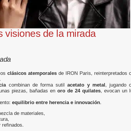
 visiones de la mirada
tada
los
clásicos atemporales
de IRON Paris, reinterpretados 
.
cia
combinan de forma sutil
acetato y metal
, jugando 
lgunas piezas, bañadas en
oro de 24 quilates
, evocan un l
iento:
equilibrio entre herencia e innovación
.
ezcla de materiales,
tura,
 refinados.