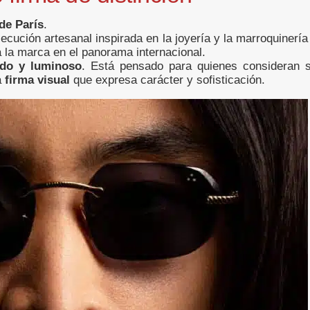
de París
.
cución artesanal inspirada en la joyería y la marroquinería
 a la marca en el panorama internacional.
ado y luminoso
. Está pensado para quienes consideran 
a
firma visual
que expresa carácter y sofisticación.