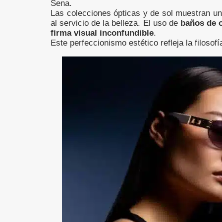
Sena.
Las colecciones ópticas y de sol muestran un
al servicio de la belleza. El uso de
baños de 
firma visual inconfundible
.
Este perfeccionismo estético refleja la filosof