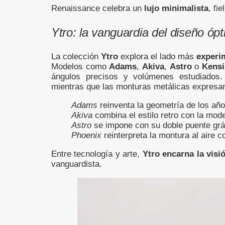
Renaissance celebra un
lujo minimalista
, fi
Ytro: la vanguardia del diseño ópt
La colección
Ytro
explora el lado más
experi
Modelos como
Adams
,
Akiva
,
Astro
o
Kensi
ángulos precisos y volúmenes estudiados. 
mientras que las monturas metálicas expresa
Adams
reinventa la geometría de los año
Akiva
combina el estilo retro con la mod
Astro
se impone con su doble puente grá
Phoenix
reinterpreta la montura al aire c
Entre tecnología y arte,
Ytro encarna la visi
vanguardista.