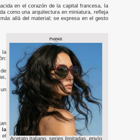
cida en el corazón de la capital francesa, la
a como una arquitectura en miniatura, refleja
 más allá del material; se expresa en el gesto
, la
ón:
 de
as,
 un
jan
 la
 el
Acetato italiano, series limitadas, envío