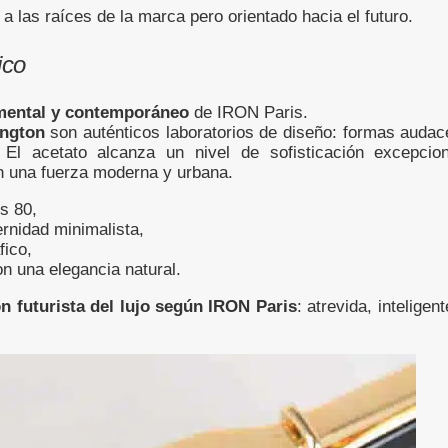
el a las raíces de la marca pero orientado hacia el futuro.
ico
mental y contemporáneo
de IRON Paris.
ngton
son auténticos laboratorios de diseño: formas audac
El acetato alcanza un nivel de sofisticación excepcion
n una fuerza moderna y urbana.
s 80,
ernidad minimalista,
fico,
on una elegancia natural.
ón futurista del lujo según IRON Paris
: atrevida, inteligent