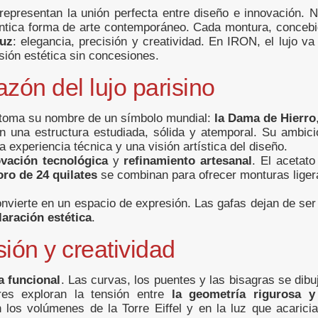
representan la unión perfecta entre diseño e innovación. Na
tica forma de arte contemporáneo. Cada montura, concebid
Luz
: elegancia, precisión y creatividad. En IRON, el lujo va
isión estética sin concesiones.
zón del lujo parisino
toma su nombre de un símbolo mundial:
la Dama de Hierro
n una estructura estudiada, sólida y atemporal. Su ambici
a experiencia técnica y una visión artística del diseño.
ovación tecnológica
y
refinamiento artesanal
. El acetato
ro de 24 quilates
se combinan para ofrecer monturas liger
nvierte en un espacio de expresión. Las gafas dejan de ser
laración estética
.
sión y creatividad
a funcional
. Las curvas, los puentes y las bisagras se dibu
ores exploran la tensión entre
la geometría rigurosa y
 los volúmenes de la Torre Eiffel y en la luz que acaricia