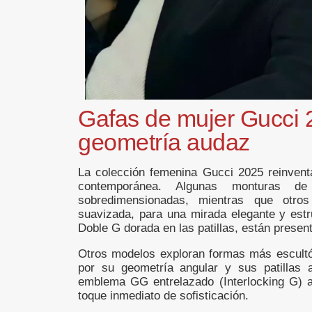
Gafas de mujer Gucci 2
geometría audaz
La colección femenina Gucci 2025 reinventa
contemporánea. Algunas monturas de
sobredimensionadas, mientras que otros
suavizada, para una mirada elegante y estr
Doble G dorada en las patillas, están presen
Otros modelos exploran formas más escultó
por su geometría angular y sus patillas a
emblema GG entrelazado (Interlocking G) ap
toque inmediato de sofisticación.