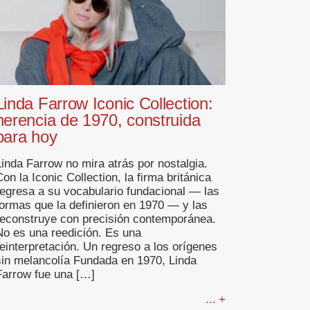
Linda Farrow Iconic Collection:
herencia de 1970, construida
para hoy
Linda Farrow no mira atrás por nostalgia.
on la Iconic Collection, la firma británica
regresa a su vocabulario fundacional — las
formas que la definieron en 1970 — y las
reconstruye con precisión contemporánea.
No es una reedición. Es una
reinterpretación. Un regreso a los orígenes
sin melancolía Fundada en 1970, Linda
Farrow fue una […]
... +