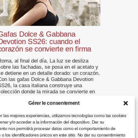
Gafas Dolce & Gabbana
Devotion SS26: cuando el
corazón se convierte en firma
oma, al final del día. La luz se desliza
sobre las fachadas, se posa en el acetato y
se detiene en un detalle dorado: un corazón.
Con las gafas Dolce & Gabbana Devotion
SS26, la casa italiana construye una
colección donde la mirada se convierte en
lenguaje y la emoción adopta la forma de un
Gérer le consentement
[…]
... +
r las mejores experiencias, utilizamos tecnologías como las cookies
nar y/o acceder a la información del dispositivo. Dar su
ento nos permitirá procesar datos como el comportamiento de
o los identificadores únicos en este sitio. No dar su consentimiento