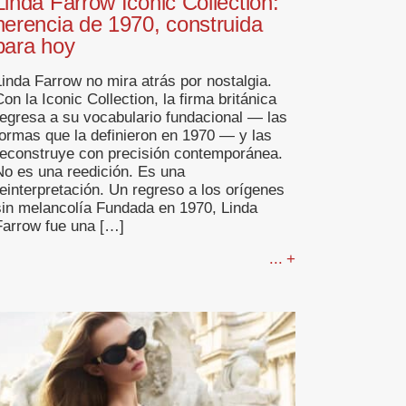
Linda Farrow Iconic Collection:
herencia de 1970, construida
para hoy
Linda Farrow no mira atrás por nostalgia.
on la Iconic Collection, la firma británica
regresa a su vocabulario fundacional — las
formas que la definieron en 1970 — y las
reconstruye con precisión contemporánea.
No es una reedición. Es una
reinterpretación. Un regreso a los orígenes
sin melancolía Fundada en 1970, Linda
Farrow fue una […]
... +