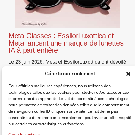
Meta Glasses : EssilorLuxottica et
Meta lancent une marque de lunettes
IA à part entière
Le 23 juin 2026, Meta et EssilorLuxottica ont dévoilé
Meta Glasses, une nouvelle ligne de lunettes
intelligentes. Après les Ray-Ban Meta et les Oakley
Gérer le consentement
Meta, c’est la première fois que le wearable porte
directement le nom de Meta — signe que la lunette
Pour offrir les meilleures expériences, nous utilisons des
connectée s’affirme comme une catégorie optique
technologies telles que les cookies pour stocker et/ou accéder aux
autonome, et non plus comme un […]
informations des appareils. Le fait de consentir à ces technologies
nous permettra de traiter des données telles que le comportement
... +
de navigation ou les ID uniques sur ce site. Le fait de ne pas
consentir ou de retirer son consentement peut avoir un effet négatif
sur certaines caractéristiques et fonctions.
Gérer les options